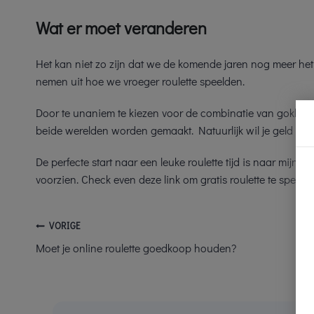
Wat er moet veranderen
Het kan niet zo zijn dat we de komende jaren nog meer het
nemen uit hoe we vroeger roulette speelden.
Door te unaniem te kiezen voor de combinatie van gokken 
beide werelden worden gemaakt. Natuurlijk wil je geld win
De perfecte start naar een leuke roulette tijd is naar mijn m
voorzien. Check even deze link om gratis roulette te spelen
!
Berichtnavigatie
VORIGE
Moet je online roulette goedkoop houden?