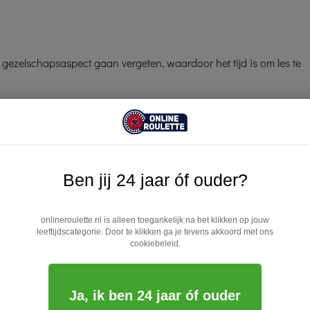
 gezelschapsaspect gaan vergeten, waardoor het tijd is om les te
en het leuk hebben, kan er mogelijk een betere combinatie van
nen, maar zonder een winst kan je toch ook een leuke tijd hebben
ening inspelen op een gratis roulette tafel, waar ik jou van kan
Ben jij 24 jaar óf ouder?
onlineroulette.nl is alleen toegankelijk na het klikken op jouw
VOLGENDE
leeftijdscategorie. Door te klikken ga je tevens akkoord met ons
Hoeveel moet ik op een los getal bij roulette inzetten
cookiebeleid.
Ja, ik ben 24 jaar óf ouder