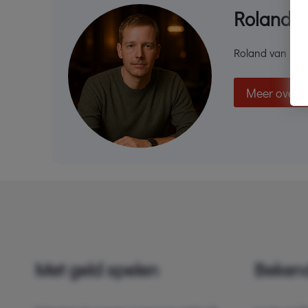
Roland v
Roland van Dijk
Meer over 
Met geld spelen
Bekend