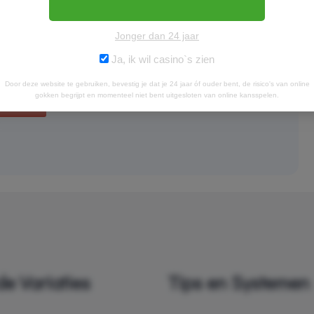
an Dijk
Jonger dan 24 jaar
Ja, ik wil casino`s zien
 heeft een passie voor wiskunde en statistiek.
Door deze website te gebruiken, bevestig je dat je 24 jaar óf ouder bent, de risico's van online
gokken begrijpt en momenteel niet bent uitgesloten van online kansspelen.
Roland
e Variaties
Tips en Systemen