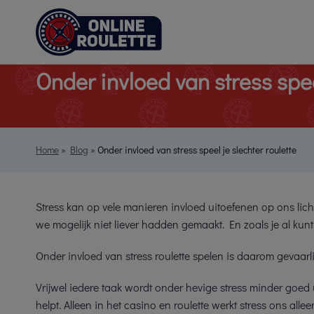
Ga
naar
de
inhoud
Onder invloed van stress speel
Home
»
Blog
»
Onder invloed van stress speel je slechter roulette
Stress kan op vele manieren invloed uitoefenen op ons li
we mogelijk niet liever hadden gemaakt. En zoals je al kunt 
Onder invloed van stress roulette spelen is daarom gevaarli
Vrijwel iedere taak wordt onder hevige stress minder goed 
helpt. Alleen in het casino en roulette werkt stress ons alle