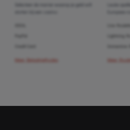
Selecteer de manier waarop je geld wilt
Leuke spell
storten bij een casino:
Europees ro
iDEAL
Live Roulett
PayPal
Lightning Ro
Credit Card
Immersive R
Meer Betaalmethodes
Meer Roulet