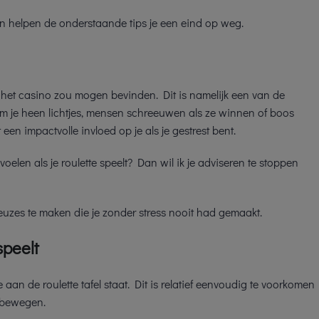
an helpen de onderstaande tips je een eind op weg.
r in het casino zou mogen bevinden. Dit is namelijk een van de
l om je heen lichtjes, mensen schreeuwen als ze winnen of boos
 een impactvolle invloed op je als je gestrest bent.
voelen als je roulette speelt? Dan wil ik je adviseren te stoppen
euzes te maken die je zonder stress nooit had gemaakt.
speelt
aan de roulette tafel staat. Dit is relatief eenvoudig te voorkomen
e bewegen.