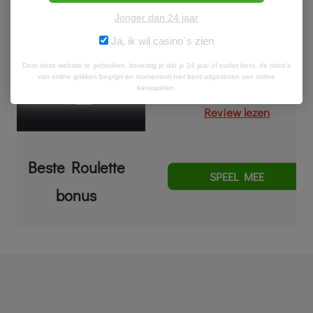
Jonger dan 24 jaar
Ja, ik wil casino`s zien
Door deze website te gebruiken, bevestig je dat je 24 jaar óf ouder bent, de risico's
711 Casino
van online gokken begrijpt en momenteel niet bent uitgesloten van online
kansspelen.
Review lezen
Beste Roulette
SPEEL MEE
bonus