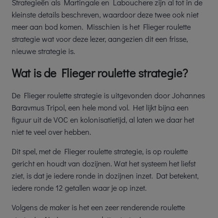
Strategieën als Martingale en Labouchere zijn al tot in de
kleinste details beschreven, waardoor deze twee ook niet
meer aan bod komen. Misschien is het Flieger roulette
strategie wat voor deze lezer, aangezien dit een frisse,
nieuwe strategie is.
Wat is de Flieger roulette strategie?
De Flieger roulette strategie is uitgevonden door Johannes
Baravmus Tripol, een hele mond vol. Het lijkt bijna een
figuur uit de VOC en kolonisatietijd, al laten we daar het
niet te veel over hebben.
Dit spel, met de Flieger roulette strategie, is op roulette
gericht en houdt van dozijnen. Wat het systeem het liefst
ziet, is dat je iedere ronde in dozijnen inzet. Dat betekent,
iedere ronde 12 getallen waar je op inzet.
Volgens de maker is het een zeer renderende roulette