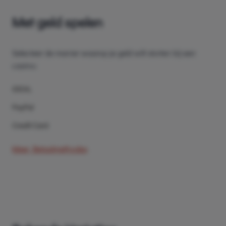
Met geld spelen
Selecteer de manier waarop je geld wilt storten bij een
casino:
iDEAL
PayPal
Credit Card
Meer Betaalmethodes