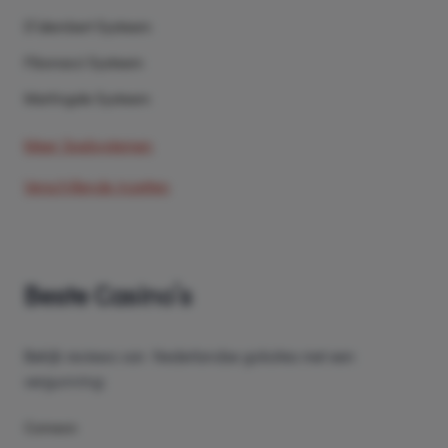
D’alembert Systeem
Fibonacci Systeem
Martingale Systeem
Meer Spelsystemen
Verschillende inzetten
Beste Casino’s
Bekijk reviews van Nederlandse goksites met een
vergunning:
Comeon