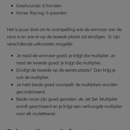
Greyhounds: 6 honden
Horse Racing: 6 paarden
Het is jouw doel om te voorspelling wie de winnaar van de
race is en wie er op de tweede plaats zal eindigen. Er zijn
verschillende uitkomsten mogelijk:
Je raad de winnaar goed: je krijgt die multiplier. Je
raad de tweede goed: je krijgt die multiplier.
Eindigt de tweede op de eerste plaats? Dan krijg je
ook de multiplier.
Je hebt beide goed voorspelt: de multipliers worden
gecombineerd.
Beide races zijn goed geraden: de Jet Set Multiplier
wordt geactiveerd en je krijgt een verhoogde multiplier
voor elk roulettewiel.