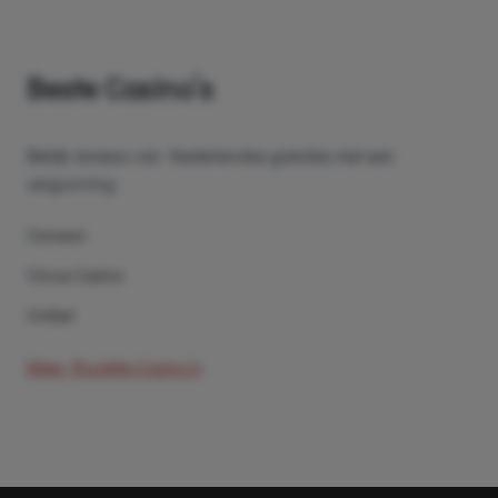
Beste Casino’s
Bekijk reviews van Nederlandse goksites met een
vergunning:
Comeon
Circus Casino
Unibet
Meer Roulette Casino’s