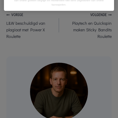
van online gokken begrijpt en momenteel niet bent uitgesloten van online
kansspelen.
Berichtnavigatie
VORIGE
VOLGENDE
L&W beschuldigd van
Playtech en Quickspin
plagiaat met Power X
maken Sticky Bandits
Roulette
Roulette