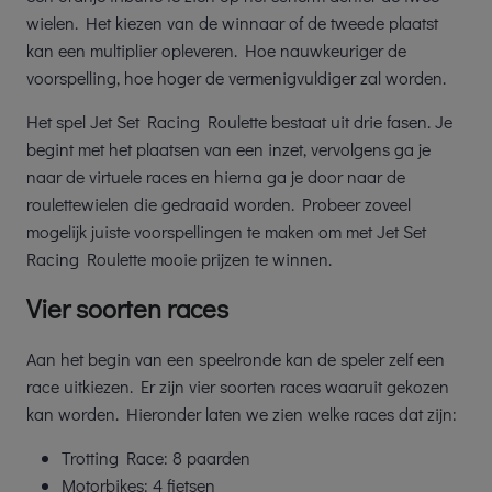
wielen. Het kiezen van de winnaar of de tweede plaatst
kan een multiplier opleveren. Hoe nauwkeuriger de
voorspelling, hoe hoger de vermenigvuldiger zal worden.
Het spel Jet Set Racing Roulette bestaat uit drie fasen. Je
begint met het plaatsen van een inzet, vervolgens ga je
naar de virtuele races en hierna ga je door naar de
roulettewielen die gedraaid worden. Probeer zoveel
mogelijk juiste voorspellingen te maken om met Jet Set
Racing Roulette mooie prijzen te winnen.
Vier soorten races
Aan het begin van een speelronde kan de speler zelf een
race uitkiezen. Er zijn vier soorten races waaruit gekozen
kan worden. Hieronder laten we zien welke races dat zijn:
Trotting Race: 8 paarden
Motorbikes: 4 fietsen