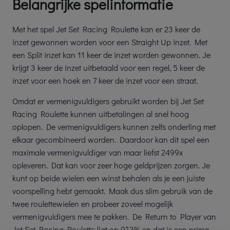
Belangrijke spelinformatie
Met het spel Jet Set Racing Roulette kan er 23 keer de
inzet gewonnen worden voor een Straight Up inzet. Met
een Split inzet kan 11 keer de inzet worden gewonnen. Je
krijgt 3 keer de inzet uitbetaald voor een regel, 5 keer de
inzet voor een hoek en 7 keer de inzet voor een straat.
Omdat er vermenigvuldigers gebruikt worden bij Jet Set
Racing Roulette kunnen uitbetalingen al snel hoog
oplopen. De vermenigvuldigers kunnen zelfs onderling met
elkaar gecombineerd worden. Daardoor kan dit spel een
maximale vermenigvuldiger van maar liefst 2499x
opleveren. Dat kan voor zeer hoge geldprijzen zorgen. Je
kunt op beide wielen een winst behalen als je een juiste
voorspelling hebt gemaakt. Maak dus slim gebruik van de
twee roulettewielen en probeer zoveel mogelijk
vermenigvuldigers mee te pakken. De Return to Player van
Jet Set Racing Roulette ligt op 97,3% en dat is een prima