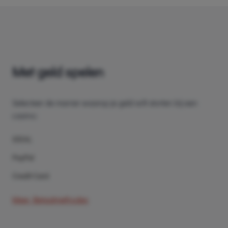
Met geld spelen
Selecteer de manier waarop je geld wilt storten bij een
casino:
iDEAL
PayPal
Credit Card
Meer Betaalmethodes