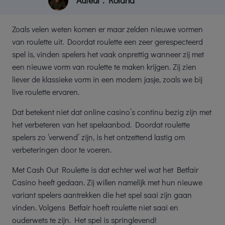
Auteur : Roland
Zoals velen weten komen er maar zelden nieuwe vormen
van roulette uit. Doordat roulette een zeer gerespecteerd
spel is, vinden spelers het vaak onprettig wanneer zij met
een nieuwe vorm van roulette te maken krijgen. Zij zien
liever de klassieke vorm in een modern jasje, zoals we bij
live roulette ervaren.
Dat betekent niet dat online casino’s continu bezig zijn met
het verbeteren van het spelaanbod. Doordat roulette
spelers zo ‘verwend’ zijn, is het ontzettend lastig om
verbeteringen door te voeren.
Met Cash Out Roulette is dat echter wel wat het Betfair
Casino heeft gedaan. Zij willen namelijk met hun nieuwe
variant spelers aantrekken die het spel saai zijn gaan
vinden. Volgens Betfair hoeft roulette niet saai en
ouderwets te zijn. Het spel is springlevend!