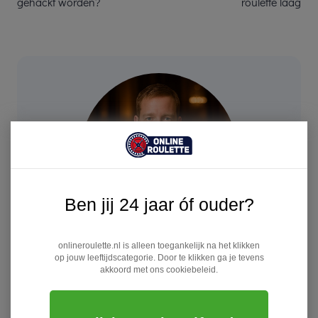
gehackt worden?
roulette laag
Ben jij 24 jaar óf ouder?
onlineroulette.nl is alleen toegankelijk na het klikken
op jouw leeftijdscategorie. Door te klikken ga je tevens
Roland van Dijk
akkoord met ons cookiebeleid.
Roland van Dijk heeft een passie voor wiskunde en