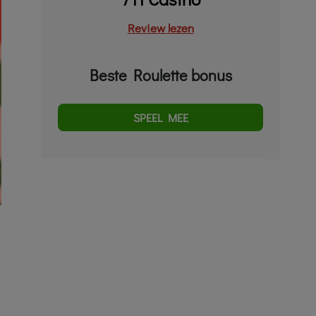
Review lezen
Beste Roulette bonus
SPEEL MEE