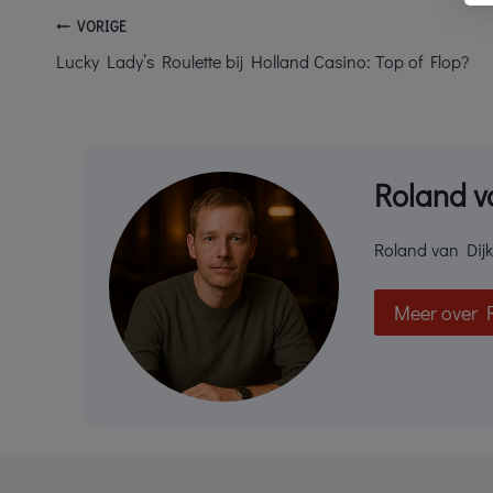
Berichtnavigatie
VORIGE
Lucky Lady’s Roulette bij Holland Casino: Top of Flop?
Roland v
Roland van Dijk
Meer over 