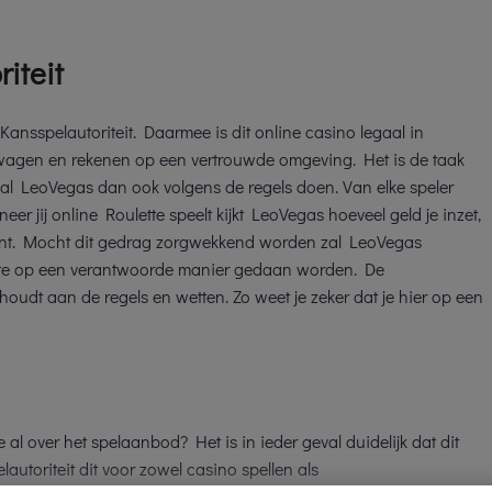
iteit
nsspelautoriteit. Daarmee is dit online casino legaal in
e wagen en rekenen op een vertrouwde omgeving. Het is de taak
zal LeoVegas dan ook volgens de regels doen. Van elke speler
jij online Roulette speelt kijkt LeoVegas hoeveel geld je inzet,
ccount. Mocht dit gedrag zorgwekkend worden zal LeoVegas
lette op een verantwoorde manier gedaan worden. De
houdt aan de regels en wetten. Zo weet je zeker dat je hier op een
al over het spelaanbod? Het is in ieder geval duidelijk dat dit
autoriteit dit voor zowel casino spellen als