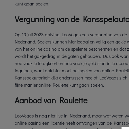
kunt gaan spelen.
Vergunning van de Kansspelautor
Op 19 juli 2023 ontving LeoVegas een vergunning van de Ka
Nederland. Spelers kunnen hier legaal en veilig een gokj
van het online casino om de speler te beschermen en dat 
wordt het gokgedrag in de gaten gehouden. Dus ook wanneer 
hoe vaak je terugkeert en hoe vaak je geld stort in je a
ingrijpen, want ook hier moet het spelen van online Rou
Kansspelautoriteit kijkt ondertussen mee of LeoVegas zich 
fijne manier online Roulette kunt gaan spelen.
Aanbod van Roulette
LeoVegas is nog niet live in Nederland, maar wat weten we 
online casino een licentie heeft ontvangen van de Kansspel