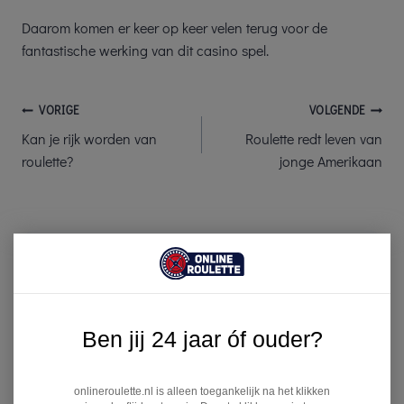
Daarom komen er keer op keer velen terug voor de
fantastische werking van dit casino spel.
Berichtnavigatie
VORIGE
VOLGENDE
Kan je rijk worden van
Roulette redt leven van
roulette?
jonge Amerikaan
Ben jij 24 jaar óf ouder?
onlineroulette.nl is alleen toegankelijk na het klikken