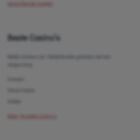
Verschillende inzetten
Beste Casino’s
Bekijk reviews van Nederlandse goksites met een
vergunning:
Comeon
Circus Casino
Unibet
Meer Roulette Casino’s