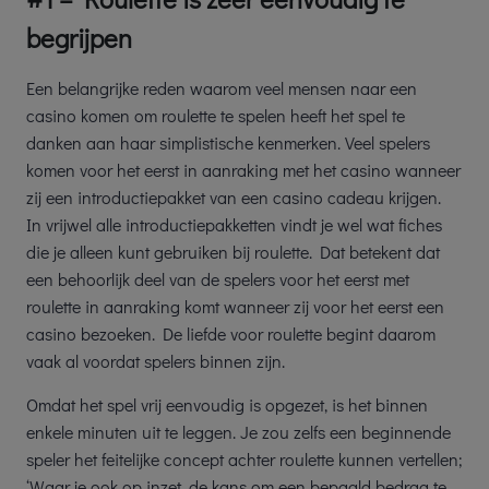
begrijpen
Een belangrijke reden waarom veel mensen
naar een
casino komen om roulette te spelen heeft het spel te
danken aan haar simplistische kenmerken. Veel spelers
komen voor het eerst in aanraking met het casino wanneer
zij een introductiepakket van een casino cadeau krijgen.
In vrijwel alle introductiepakketten vindt je wel wat fiches
die je alleen kunt gebruiken bij roulette. Dat betekent dat
een behoorlijk deel van de spelers voor het eerst met
roulette in aanraking komt wanneer zij voor het eerst een
casino bezoeken. De liefde voor roulette begint daarom
vaak al voordat spelers binnen zijn.
Omdat het spel vrij eenvoudig is opgezet, is het binnen
enkele minuten uit te leggen. Je zou zelfs een beginnende
speler het feitelijke concept achter roulette kunnen vertellen;
‘Waar je ook op inzet, de kans om een bepaald bedrag te