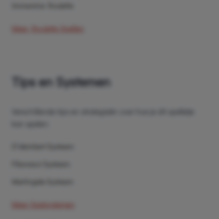
Immersive Roulette
Meer Roulette Spellen
Tips en Systemen
Verschillende tips en strategieën over hoe je dit spelletje
kan spelen:
D’alembert Systeem
Fibonacci Systeem
Martingale Systeem
Meer Spelsystemen