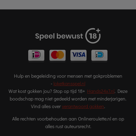
Hulp en begeleiding voor mensen met gokproblemen
-
loketkansspel.nl
Wat kost gokken jou? Stop op tijd 18+
Hands24x7.nl
. Deze
boodschap mag niet gedeeld worden met minderjarigen.
Vind alles over
verantwoord gokken
.
Alle rechten voorbehouden aan Onlineroulette.nl en op
alles rust auteursrecht.