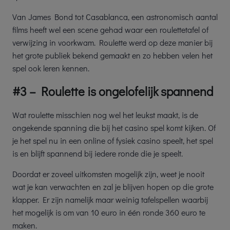
Van James Bond tot Casablanca, een astronomisch aantal
films heeft wel een scene gehad waar een roulettetafel of
verwijzing in voorkwam. Roulette werd op deze manier bij
het grote publiek bekend gemaakt en zo hebben velen het
spel ook leren kennen.
#3 – Roulette is ongelofelijk spannend
Wat roulette misschien nog wel het leukst maakt, is de
ongekende spanning die bij het casino spel komt kijken. Of
je het spel nu in een online of fysiek casino speelt, het spel
is en blijft spannend bij iedere ronde die je speelt.
Doordat er zoveel uitkomsten mogelijk zijn, weet je nooit
wat je kan verwachten en zal je blijven hopen op die grote
klapper. Er zijn namelijk maar weinig tafelspellen waarbij
het mogelijk is om van 10 euro in één ronde 360 euro te
maken.