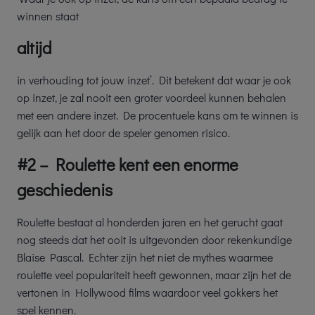
winnen staat
altijd
in verhouding tot jouw inzet’. Dit betekent dat waar je ook
op inzet, je zal nooit een groter voordeel kunnen behalen
met een andere inzet. De procentuele kans om te winnen is
gelijk aan het door de speler genomen risico.
#2 – Roulette kent een enorme
geschiedenis
Roulette bestaat al honderden jaren en het gerucht gaat
nog steeds dat het ooit is uitgevonden door rekenkundige
Blaise Pascal
. Echter zijn het niet de mythes waarmee
roulette veel populariteit heeft gewonnen, maar zijn het de
vertonen in Hollywood films
waardoor veel gokkers het
spel kennen.