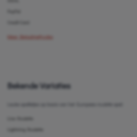
iDEAL
PayPal
Credit Card
Meer Betaalmethodes
Bekende Variaties
Leuke spelletjes op basis van het Europees roulette spel:
Live Roulette
Lightning Roulette