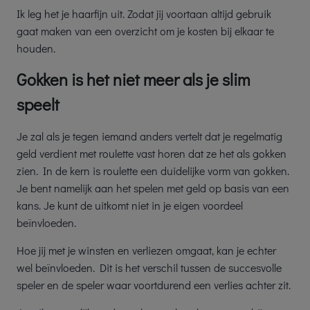
Ik leg het je haarfijn uit. Zodat jij voortaan altijd gebruik
gaat maken van een overzicht om je kosten bij elkaar te
houden.
Gokken is het niet meer als je slim
speelt
Je zal als je tegen iemand anders vertelt dat je regelmatig
geld verdient met roulette vast horen dat ze het als gokken
zien. In de kern is roulette een duidelijke vorm van gokken.
Je bent namelijk aan het spelen met geld op basis van een
kans. Je kunt de uitkomt niet in je eigen voordeel
beïnvloeden.
Hoe jij met je winsten en verliezen omgaat, kan je echter
wel beïnvloeden. Dit is het verschil tussen de succesvolle
speler en de speler waar voortdurend een verlies achter zit.