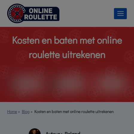
Ga
naar
de
inhoud
Kosten en baten met online
roulette uitrekenen
€250
€250
NIEUW!
Home
»
Blog
»
Kosten en baten met online roulette uitrekenen