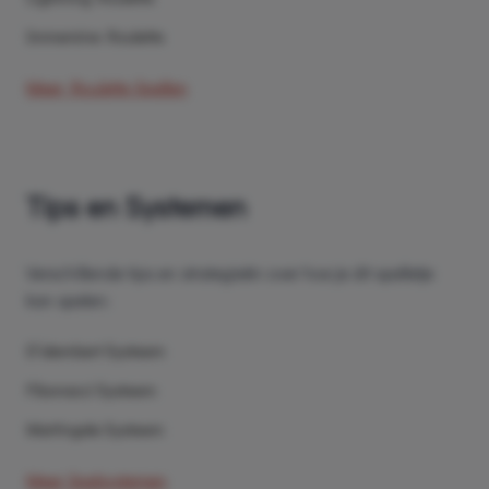
Immersive Roulette
Meer Roulette Spellen
Tips en Systemen
Verschillende tips en strategieën over hoe je dit spelletje
kan spelen:
D’alembert Systeem
Fibonacci Systeem
Martingale Systeem
Meer Spelsystemen